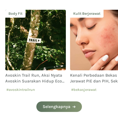
Body Fit
Kulit Berjerawat
Avoskin Trail Run, Aksi Nyata
Kenali Perbedaan Bekas
Avoskin Suarakan Hidup Eco
Jerawat PIE dan PIH, Sek
Conscious
Cara Mengatasinya
#avoskintrailrun
#bekasjerawat
#eventavoskin
#caramenghilangkanbekas
at
Selengkapnya