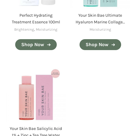
Perfect Hydrating
Your Skin Bae Ultimate
Treatment Essence 100ml
Hyaluron Marine Collagen
5% + Hyacross 2% +
Brightening
,
Moisturizing
Moisturizing
Galactomyces
Shop Now
Shop Now
Your Skin Bae Salicylic Acid
1% + Zinc + Tea Tree Water