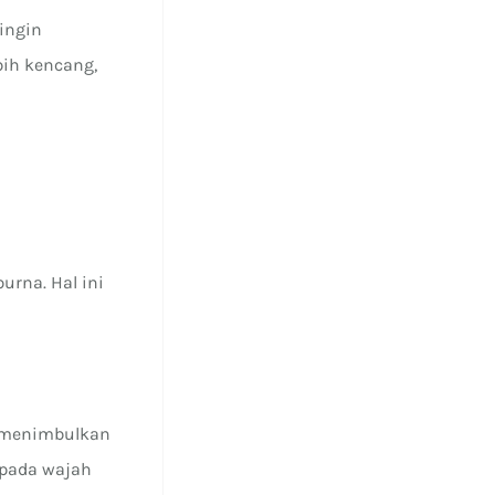
ingin
bih kencang,
urna. Hal ini
a menimbulkan
 pada wajah