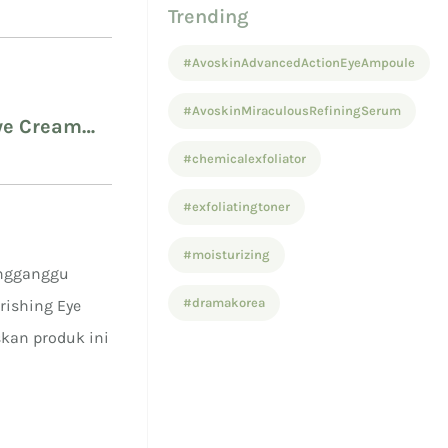
Trending
#AvoskinAdvancedActionEyeAmpoule
#AvoskinMiraculousRefiningSerum
Eye Cream
#chemicalexfoliator
#exfoliatingtoner
#moisturizing
engganggu
#dramakorea
ishing Eye
kan produk ini