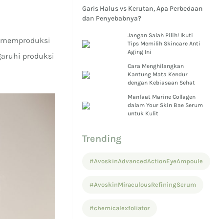
Garis Halus vs Kerutan, Apa Perbedaan
dan Penyebabnya?
Jangan Salah Pilih! Ikuti
ta memproduksi
Tips Memilih Skincare Anti
Aging Ini
garuhi produksi
Cara Menghilangkan
Kantung Mata Kendur
dengan Kebiasaan Sehat
Manfaat Marine Collagen
dalam Your Skin Bae Serum
untuk Kulit
Trending
#AvoskinAdvancedActionEyeAmpoule
#AvoskinMiraculousRefiningSerum
#chemicalexfoliator