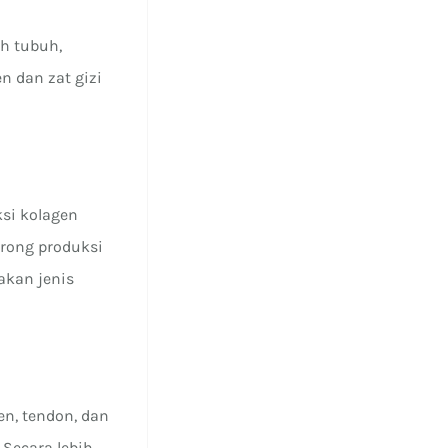
uh tubuh,
n dan zat gizi
ksi kolagen
rong produksi
akan jenis
en, tendon, dan
 Secara lebih