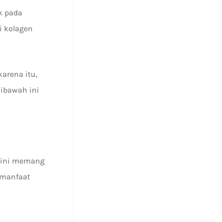
k pada
i kolagen
arena itu,
Dibawah ini
u ini memang
 manfaat