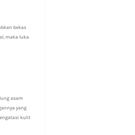
abkan bekas
al, maka luka
ndung asam
gannya yang
ngatasi kulit