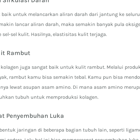
n Sirkulasi Darah
 baik untuk melancarkan aliran darah dari jantung ke selur
makin lancar aliran darah, maka semakin banyak pula oksige
sel-sel kulit. Hasilnya, elastisitas kulit terjaga.
lit Rambut
, kolagen juga sangat baik untuk kulit rambut. Melalui produ
yak, rambut kamu bisa semakin tebal. Kamu pun bisa mendo
tunya lewat asupan asam amino. Di mana asam amino merup
tuhkan tubuh untuk memproduksi kolagen.
at Penyembuhan Luka
ntuk jaringan di beberapa bagian tubuh lain, seperti ligam
mi cedera. Lalu hal ini bisa mempercepat penyembuhan luka.