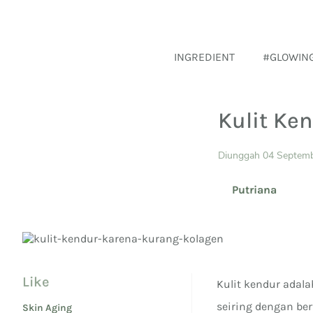
INGREDIENT
#GLOWIN
Kulit Ke
Diunggah 04 Septem
Putriana
Like
Kulit kendur adala
seiring dengan be
Skin Aging