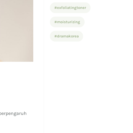
#exfoliatingtoner
#moisturizing
#dramakorea
 berpengaruh