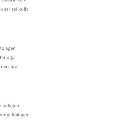
sel-sel kulit
 Kolagen
terjaga.
r secara
n kolagen
bangi kolagen