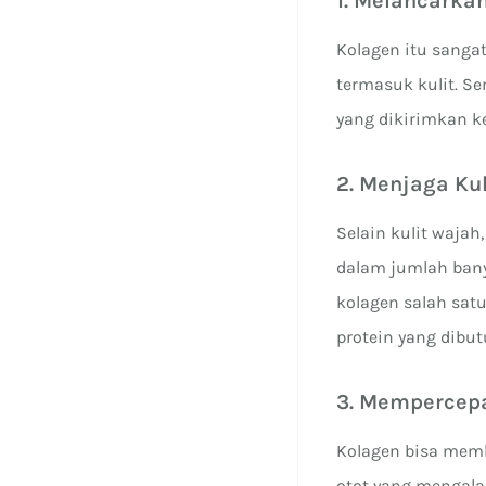
1. Melancarka
Kolagen itu sangat
termasuk kulit. Se
yang dikirimkan ke 
2. Menjaga Ku
Selain kulit wajah
dalam jumlah ban
kolagen salah sa
protein yang dibu
3. Mempercep
Kolagen bisa membe
otot yang mengala