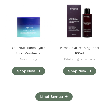
YSB Multi Herbs Hydro
Miraculous Refining Toner
Burst Moisturizer
100ml
Moisturizing
Exfoliating
,
Miraculous
Shop Now
Shop Now
Lihat Semua