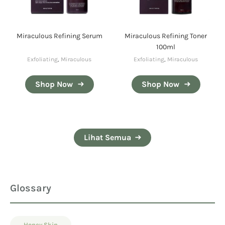
Miraculous Refining Serum
Miraculous Refining Toner
100ml
Exfoliating
,
Miraculous
Exfoliating
,
Miraculous
Shop Now
Shop Now
Lihat Semua
Glossary
Honey Skin