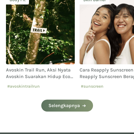
Avoskin Trail Run, Aksi Nyata
Cara Reapply Sunscree
Avoskin Suarakan Hidup Eco
Reapply Sunscreen Bera
Conscious
Jam Sekali?
#avoskintrailrun
#sunscreen
#eventavoskin
Selengkapnya