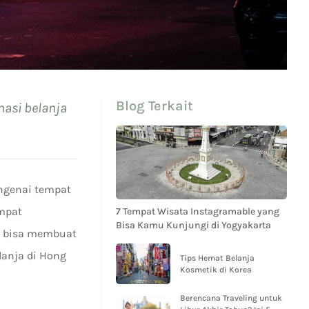
Blog Terkait
nasi belanja
engenai tempat
empat
7 Tempat Wisata Instagramable yang
Bisa Kamu Kunjungi di Yogyakarta
ng bisa membuat
lanja di Hong
Tips Hemat Belanja
Kosmetik di Korea
Berencana Traveling untuk