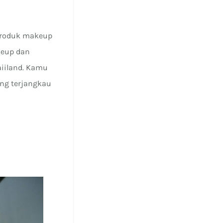
 produk makeup
keup dan
aiiland. Kamu
ng terjangkau