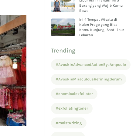
Libur Akhir Tahun? Ini 5
Barang yang Wajib Kamu
Bawa
Ini 4 Tempat Wisata di
Kulon Progo yang Bisa
Kamu Kunjungi Saat Libur
Lebaran
Trending
#AvoskinAdvancedActionEyeAmpoule
#AvoskinMiraculousRefiningSerum
#chemicalexfoliator
#exfoliatingtoner
#moisturizing