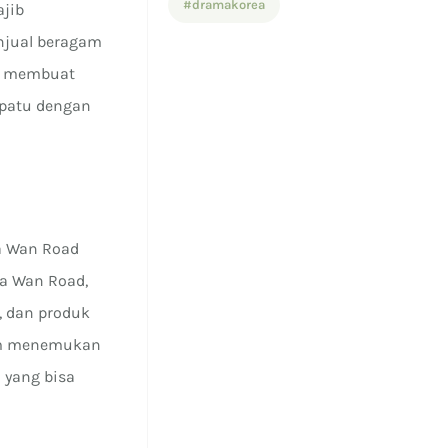
#dramakorea
ajib
enjual beragam
sa membuat
epatu dengan
a Wan Road
ha Wan Road,
, dan produk
lum menemukan
 yang bisa