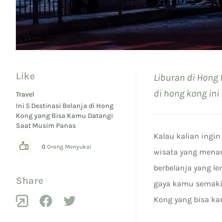
Like
Liburan di Hong 
di hong kong in
Travel
Ini 5 Destinasi Belanja di Hong
Kong yang Bisa Kamu Datangi
Saat Musim Panas
Kalau kalian ingin
0
Orang Menyukai
wisata yang menar
berbelanja yang l
Share
gaya kamu semakin
Kong yang bisa k