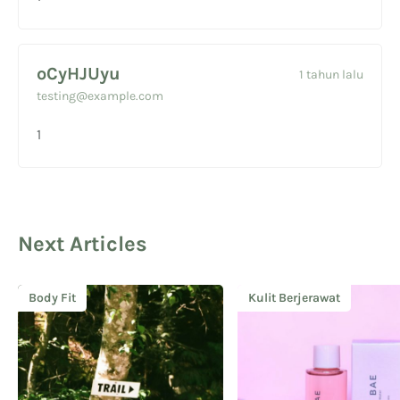
oCyHJUyu
1 tahun lalu
testing@example.com
1
Next Articles
Body Fit
Kulit Berjerawat