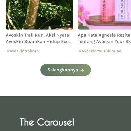
Avoskin Trail Run, Aksi Nyata
Apa Kata Agnesia Rezita
i
Avoskin Suarakan Hidup Eco
Tentang Avoskin Your Sk
Conscious
Salicylic Acid?
#avoskintrailrun
#AvoskinYourSkinBae
#eventavoskin
#ReviewAvoskin
Selengkapnya