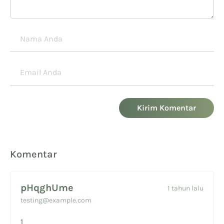
Kirim Komentar
Komentar
pHqghUme
1 tahun lalu
testing@example.com
1