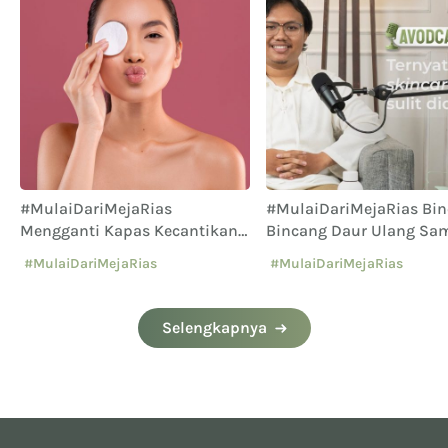
#MulaiDariMejaRias
#MulaiDariMejaRias Bin
Mengganti Kapas Kecantikan
Bincang Daur Ulang Sa
Sekali Pakai dengan Reusable
Bersama Waste4Change
#MulaiDariMejaRias
#MulaiDariMejaRias
Cotton Pad: Langkah Kecil
dalam AVODCAST
untuk Perlindungan
Lingkungan
Selengkapnya