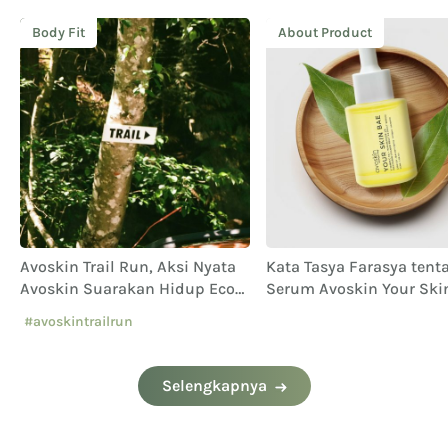
Body Fit
About Product
Avoskin Trail Run, Aksi Nyata
Kata Tasya Farasya tent
Avoskin Suarakan Hidup Eco
Serum Avoskin Your Ski
Conscious
Vitamin C
#avoskintrailrun
#eventavoskin
Selengkapnya